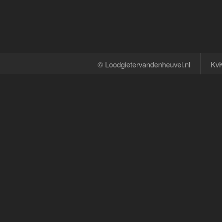
© Loodgietervandenheuvel.nl
Kv